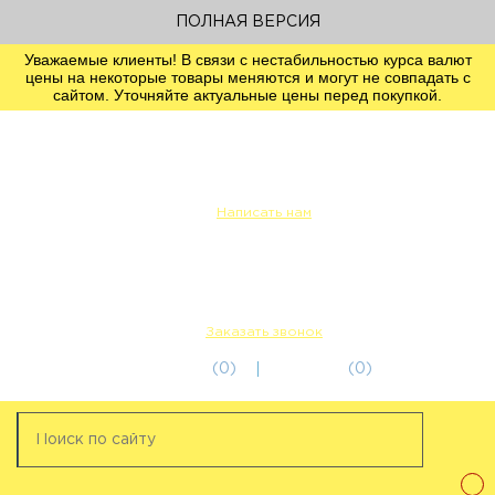
ПОЛНАЯ ВЕРСИЯ
Уважаемые клиенты! В связи с нестабильностью курса валют
цены на некоторые товары меняются и могут не совпадать с
сайтом. Уточняйте актуальные цены перед покупкой.
info@servicetechcentre.ru
Написать нам
Пн-Пт: 9:00 - 18:00
+7 (812) 956-56-00
+7 (911) 249-32-18
Заказать звонок
избранное
(0)
корзина
(0)