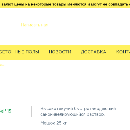
 валют цены на некоторые товары меняются и могут не совпадать 
info@servicetechcentre.ru
Написать нам
Пн-Пт: 9:00 - 18:00
БЕТОННЫЕ ПОЛЫ
НОВОСТИ
ДОСТАВКА
КОНТ
ола
Cамонивелирующийся раствор LEVL Self 15
Высокотекучий быстротвердеющий
самонивелирующийся раствор.
Мешок 25 кг.