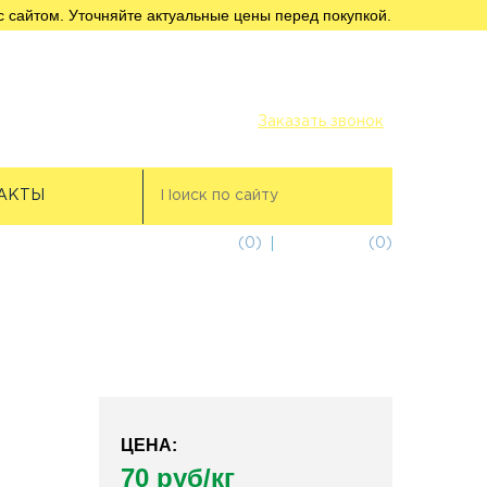
с сайтом. Уточняйте актуальные цены перед покупкой.
+7 (812) 956-56-00
+7 (911) 249-32-18
Заказать звонок
АКТЫ
избранное
(0)
корзина
(0)
ЦЕНА:
70 руб/кг