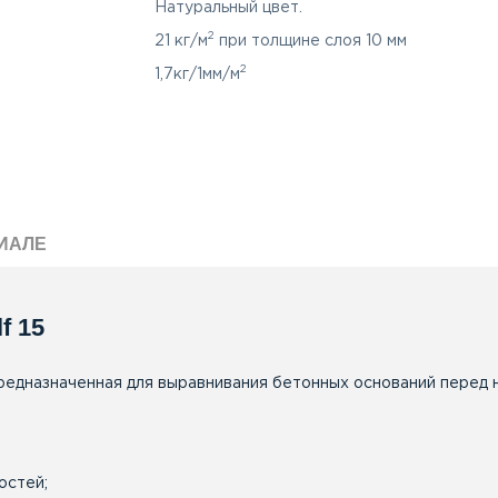
Натуральный цвет.
2
21 кг/м
при толщине слоя 10 мм
2
1,7кг/1мм/м
ИАЛЕ
f 15
а, предназначенная для выравнивания бетонных оснований пере
остей;