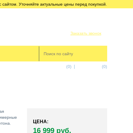
с сайтом. Уточняйте актуальные цены перед покупкой.
+7 (812) 956-56-00
+7 (911) 249-32-18
Заказать звонок
избранное
(0)
корзина
(0)
ая
лимерные
ЦЕНА:
етона.
16 999 руб.