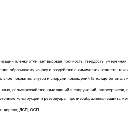
зации пленку отличает высокая прочность, твердость, умеренная г
ние абразивному износу и воздействию химических веществ, таких
ельное покрытие, внутри и снаружи помещений (в толще бетона, л
ных, сельскохозяйственных зданий и сооружений, автосервисов, 
етонные конструкции и резервуары; противоабразивная защита мет
т; дерево; ДСП; ОСП.