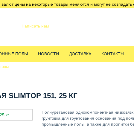
 валют цены на некоторые товары меняются и могут не совпадать 
info@servicetechcentre.ru
Написать нам
Пн-Пт: 9:00 - 18:00
ОННЫЕ ПОЛЫ
НОВОСТИ
ДОСТАВКА
КОНТАКТЫ
ставы
Грунтовка полиуретановая Slimtop 151, 25 кг
SLIMTOP 151, 25 КГ
Полиуретановая однокомпонентная низковязк
грунтовка для грунтования основания под по
промышленные полы, а также для пропитки б