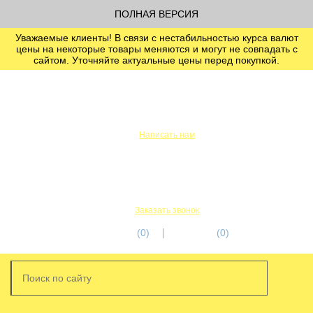
ПОЛНАЯ ВЕРСИЯ
Уважаемые клиенты! В связи с нестабильностью курса валют
цены на некоторые товары меняются и могут не совпадать с
сайтом. Уточняйте актуальные цены перед покупкой.
info@servicetechcentre.ru
Написать нам
Пн-Пт: 9:00 - 18:00
+7 (812) 956-56-00
+7 (911) 249-32-18
Заказать звонок
избранное
(0)
корзина
(0)