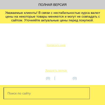
ПОЛНАЯ ВЕРСИЯ
Уважаемые клиенты! В связи с нестабильностью курса валют
цены на некоторые товары меняются и могут не совпадать с
сайтом. Уточняйте актуальные цены перед покупкой.
info@servicetechcentre.ru
Написать нам
Пн-Пт: 9:00 - 18:00
+7 (812) 956-56-00
+7 (911) 249-32-18
Заказать звонок
избранное
(0)
корзина
(0)