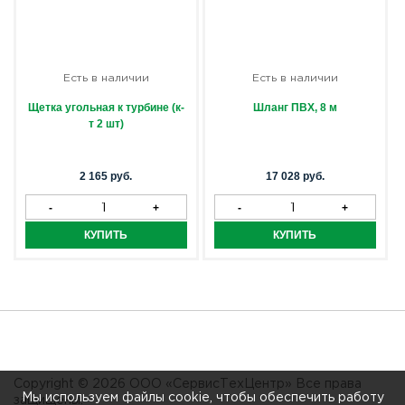
Есть в наличии
Есть в наличии
Щетка угольная к турбине (к-
Шланг ПВХ, 8 м
т 2 шт)
2 165 руб.
17 028 руб.
Copyright © 2026 ООО «СервисТехЦентр» Все права
Мы используем файлы cookie, чтобы обеспечить работу
защищены.