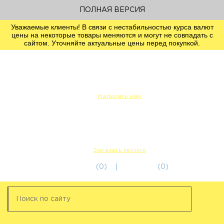
ПОЛНАЯ ВЕРСИЯ
Уважаемые клиенты! В связи с нестабильностью курса валют
цены на некоторые товары меняются и могут не совпадать с
сайтом. Уточняйте актуальные цены перед покупкой.
info@servicetechcentre.ru
Написать нам
Пн-Пт: 9:00 - 18:00
+7 (812) 956-56-00
+7 (911) 249-32-18
Заказать звонок
избранное
(0)
корзина
(0)