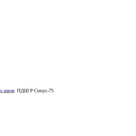
х швов
ПДШ Р Синус-75