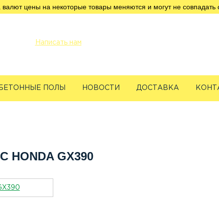
 валют цены на некоторые товары меняются и могут не совпадать 
info@servicetechcentre.ru
Написать нам
Пн-Пт: 9:00 - 18:00
БЕТОННЫЕ ПОЛЫ
НОВОСТИ
ДОСТАВКА
КОНТ
ик швов SFS-500: ДВС Honda GX390
ВС HONDA GX390