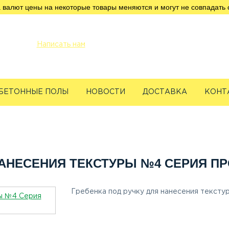
 валют цены на некоторые товары меняются и могут не совпадать 
info@servicetechcentre.ru
Написать нам
Пн-Пт: 9:00 - 18:00
БЕТОННЫЕ ПОЛЫ
НОВОСТИ
ДОСТАВКА
КОНТ
бенка под ручку для нанесения текстуры №4 Серия Профи
НАНЕСЕНИЯ ТЕКСТУРЫ №4 СЕРИЯ П
Гребенка под ручку для нанесения текст