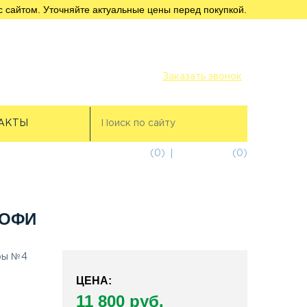
с сайтом. Уточняйте актуальные цены перед покупкой.
+7 (812) 956-56-00
+7 (911) 249-32-18
Заказать звонок
АКТЫ
избранное
(0)
корзина
(0)
РОФИ
уры №4
ЦЕНА:
11 800 руб.