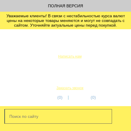
ПОЛНАЯ ВЕРСИЯ
Уважаемые клиенты! В связи с нестабильностью курса валют
цены на некоторые товары меняются и могут не совпадать с
сайтом. Уточняйте актуальные цены перед покупкой.
info@servicetechcentre.ru
Написать нам
Пн-Пт: 9:00 - 18:00
+7 (812) 956-56-00
+7 (911) 249-32-18
Заказать звонок
избранное
(0)
корзина
(0)