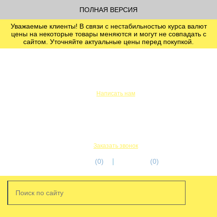
ПОЛНАЯ ВЕРСИЯ
Уважаемые клиенты! В связи с нестабильностью курса валют
цены на некоторые товары меняются и могут не совпадать с
сайтом. Уточняйте актуальные цены перед покупкой.
info@servicetechcentre.ru
Написать нам
Пн-Пт: 9:00 - 18:00
+7 (812) 956-56-00
+7 (911) 249-32-18
Заказать звонок
избранное
(0)
корзина
(0)