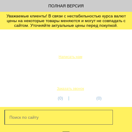
ПОЛНАЯ ВЕРСИЯ
Уважаемые клиенты! В связи с нестабильностью курса валют
цены на некоторые товары меняются и могут не совпадать с
сайтом. Уточняйте актуальные цены перед покупкой.
info@servicetechcentre.ru
Написать нам
Пн-Пт: 9:00 - 18:00
+7 (812) 956-56-00
+7 (911) 249-32-18
Заказать звонок
избранное
(0)
корзина
(0)